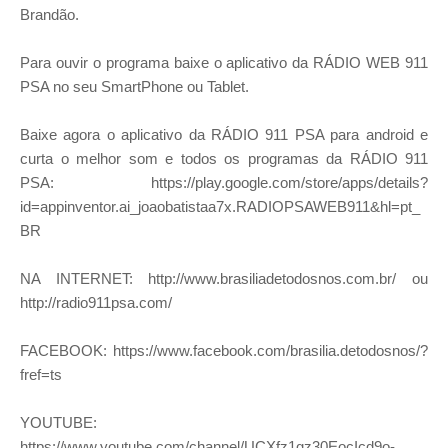
Brandão.
Para ouvir o programa baixe o aplicativo da RÁDIO WEB 911
PSA no seu SmartPhone ou Tablet.
Baixe agora o aplicativo da RÁDIO 911 PSA para android e
curta o melhor som e todos os programas da RÁDIO 911
PSA: https://play.google.com/store/apps/details?
id=appinventor.ai_joaobatistaa7x.RADIOPSAWEB911&hl=pt_
BR
NA INTERNET: http://www.brasiliadetodosnos.com.br/ ou
http://radio911psa.com/
FACEBOOK: https://www.facebook.com/brasilia.detodosnos/?
fref=ts
YOUTUBE:
https://www.youtube.com/channel/UCXfz1qz30EocIcd9o-