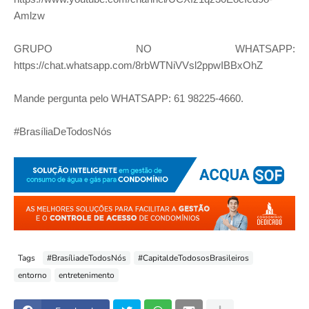
Amlzw
GRUPO NO WHATSAPP:
https://chat.whatsapp.com/8rbWTNiVVsl2ppwIBBxOhZ
Mande pergunta pelo WHATSAPP: 61 98225-4660.
#BrasíliaDeTodosNós
Tags
#BrasíliadeTodosNós
#CapitaldeTodososBrasileiros
entorno
entretenimento