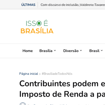
ÚLTIMAS
Celina Leão defende diálogo com Lula apesar
Home
Brasília
Diversão
Brasil
Página inicial
#BrasíliadeTodosNós
Contribuintes podem e
Imposto de Renda a par