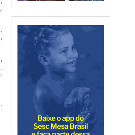
a
s
e
a
o
,
m
,