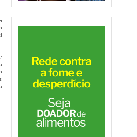
a
a
l
r
o
a
s
o