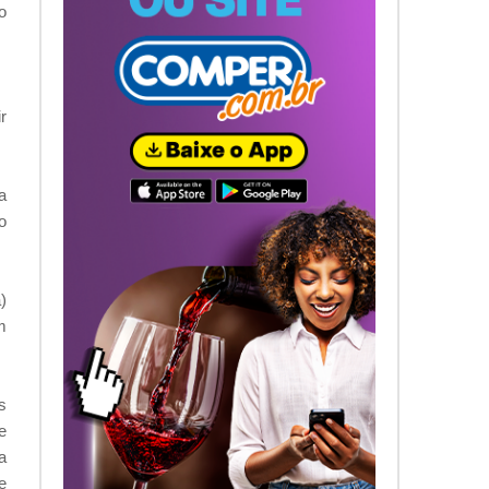
o
r
a
o
)
m
s
e
a
e