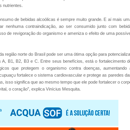
 nutrientes.
consumo de bebidas alcoólicas é sempre muito grande. E aí mais um
tar nenhuma contraindicação, ao ser consumido junto com bebid
cesso de revigoração do organismo e ameniza o efeito de uma possíve
 região norte do Brasil pode ser uma ótima opção para potencializa
as A, B1, B2, B3 e C. Entre seus benefícios, está o fortalecimento d
lógicos que protegem o organismo contra doenças, aumentando 
 cupuaçu fortalece o sistema cardiovascular e protege as paredes da
, isso significa que ao mesmo tempo que ele pode fortalecer o corp
al, o coração”, explica Vinícius Mesquita.