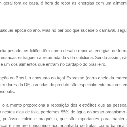
m geral fora de casa, é hora de repor as energias com um aliment
ualquer época do ano. Mas no período que sucede o carnaval, segui
lia pesado, os foliões têm como desafio repor as energias de form
ressacas estraguem a retomada da vida cotidiana. Sendo assim, nã
s, é um dos alimentos que entram no cardápio do brasileiro.
tação do Brasil, o consumo do Açaí Expresso (carro chefe da marca
 arredores do DF, a vendas do produto são especialmente maiores e
nópolis.
 o alimento proporciona a reposição dos eletrólitos que as pessoa
sa nestes dias de folia, perdemos 95% de água do nosso organismo 
 potássio, cálcio e magnésio, que são importantes para manter 
 o açaí é sempre consumido acompanhado de frutas como banana 