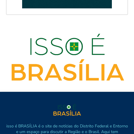
isso é BRASÍLIA é o site de notícias do Distrito Federal e Entorno
e um espaço para discutir a Região e o Brasil. Aqui tem