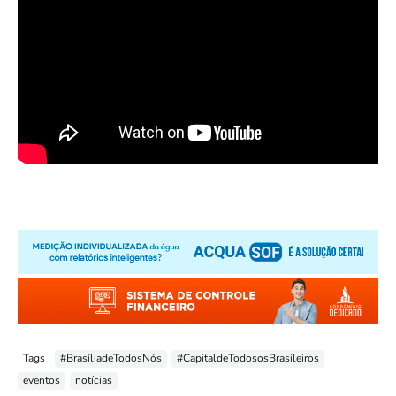
Tags
#BrasíliadeTodosNós
#CapitaldeTodososBrasileiros
eventos
notícias