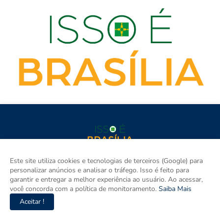
isso é BRASÍLIA é o site de notícias do Distrito Federal e Entorno
Este site utiliza cookies e tecnologias de terceiros (Google) para
e um espaço para discutir a Região e o Brasil. Aqui tem
personalizar anúncios e analisar o tráfego. Isso é feito para
informação de verdade com imparcialidade. Os principais temas
garantir e entregar a melhor experiência ao usuário. Ao acessar,
são política, cidades e empreendedorismo. DRT 0010556/DF.
você concorda com a política de monitoramento.
Saiba Mais
Aceitar !