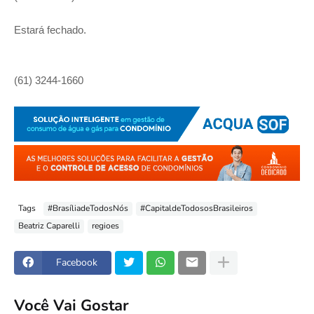
Estará fechado.
(61) 3244-1660
Tags
#BrasíliadeTodosNós
#CapitaldeTodososBrasileiros
Beatriz Caparelli
regioes
Facebook
Você Vai Gostar