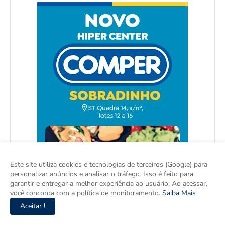
Este site utiliza cookies e tecnologias de terceiros (Google) para
personalizar anúncios e analisar o tráfego. Isso é feito para
garantir e entregar a melhor experiência ao usuário. Ao acessar,
você concorda com a política de monitoramento.
Saiba Mais
Aceitar !