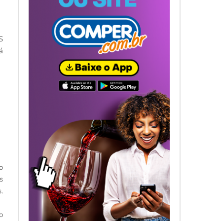
S
á
o
s
.
o