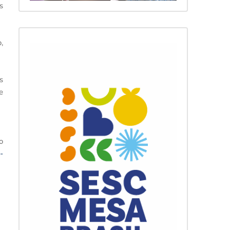
s
,
s
e
o
-