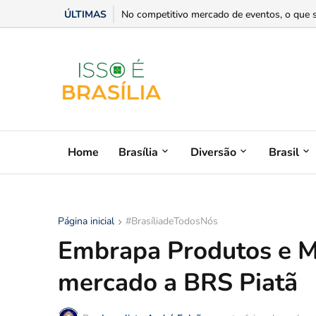
ÚLTIMAS
Suplementação de vitaminas sem orientação m
No competitivo mercado de eventos, o que s
Home
Brasília
Diversão
Brasil
Página inicial
#BrasíliadeTodosNós
Embrapa Produtos e Me
mercado a BRS Piatã