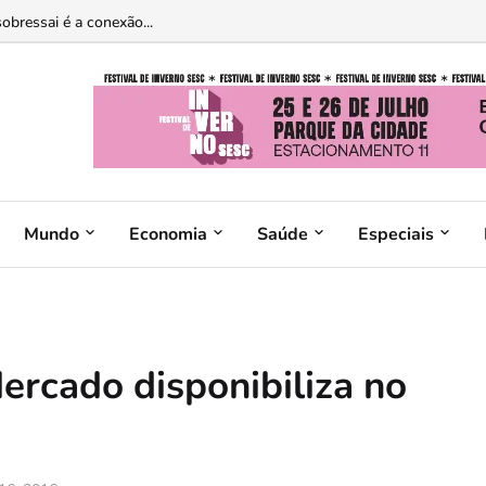
édica pode trazer riscos à saúde, alerta Hetrin...
obressai é a conexão...
Mundo
Economia
Saúde
Especiais
rcado disponibiliza no