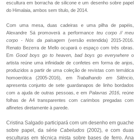
escultura em borracha de silicone e um desenho sobre papel
do Himalaia, ambos sem título, de 2014.
Com uma mesa, duas cadeiras e uma pilha de papéis,
Alexandre Sá promoverá a performance
teu corpo // meu
corpo - Nós da paisagem
(versão estendida) 2015-2016.
Renato Bezerra de Mello ocupará o espaço com três obras.
Em
Good boys go to heaven, bad boys go everywhere
o
artista reúne uma infinidade de confetes em forma de anjos,
produzidos a partir de uma coleção de revistas com temática
homoerótica (2005-2016), em
Trabalhando em Silêncio
,
apresenta conjunto de sete guardanapos de linho bordados
com a ajuda de outras pessoas, e em
Palavras 2016
, reúne
folhas de A4 transparentes com carimbos pregadas com
alfinetes diretamente à parede.
Cristina Salgado participará com um desenho em guache
sobre papel, da série
Cabeludos
(2002), e com duas
esculturas em técnica mista sobre bases de ferro. Ana