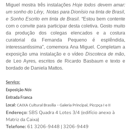
Miguel mostra três instalações
Hoje todos devem amar:
um sonho do
Léry
,
Notas para Dionísio na tinta de Brasil,
e Sonho Escrito em tinta de Brasil.
“Estou bem contente
com o convite para participar desta coletiva. Gosto muito
da produção dos colegas elencados e a costura
curatorial da Fernanda Pequeno é esplêndida,
interessantíssima”, comemora Ana Miguel.
Completam a
exposição uma instalação e o vídeo
Discoteca de mão
,
de Leo Ayres
,
escritos de Ricardo Basbaum e texto e
bordado de Daniela Mattos.
Serviço:
Exposição
Nós
Entrada Franca
Local:
CAIXA Cultural Brasília – Galeria Principal, Piccpça I e II
Endereço:
SBS Quadra 4 Lotes 3/4 (edifício anexo à
Matriz da Caixa)
Telefone:
61 3206-9448 | 3206-9449